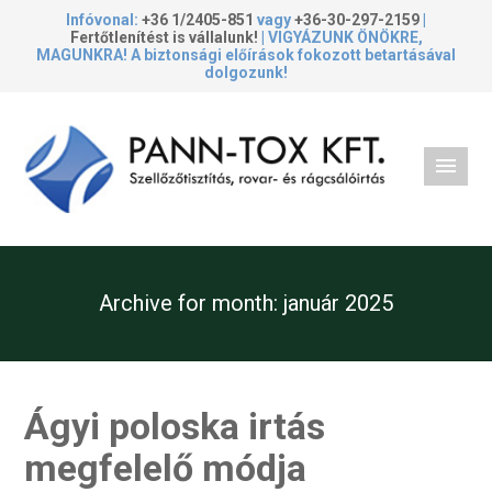
Infóvonal:
+36 1/2405-851
vagy
+36-30-297-2159
|
Fertőtlenítést is vállalunk!
| VIGYÁZUNK ÖNÖKRE,
MAGUNKRA! A biztonsági előírások fokozott betartásával
dolgozunk!
Archive for month:
január 2025
Ágyi poloska irtás
megfelelő módja