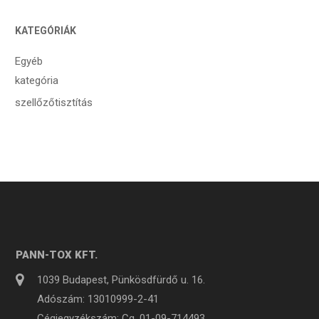
KATEGÓRIÁK
Egyéb
kategória
szellőzőtisztítás
PANN-TOX KFT.
1039 Budapest, Pünkösdfürdő u. 16.
Adószám: 13010999-2-41
Cégjegyzékszám: Cg. 01-09-714493