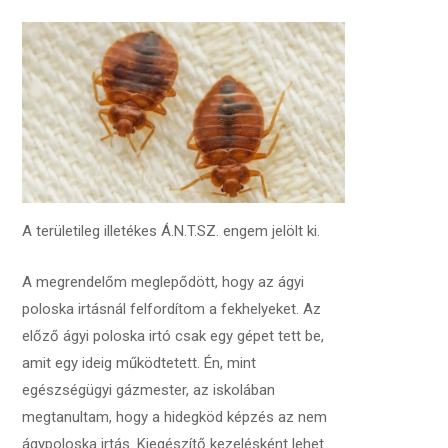
A területileg illetékes Á.N.T.SZ. engem jelölt ki.
A megrendelőm meglepődött, hogy az ágyi
poloska irtásnál felfordítom a fekhelyeket. Az
előző ágyi poloska irtó csak egy gépet tett be,
amit egy ideig működtetett. Én, mint
egészségügyi gázmester, az iskolában
megtanultam, hogy a hidegköd képzés az nem
ágypoloska irtás. Kiegészítő kezelésként lehet