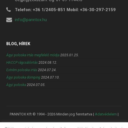
Telefon: +36 1/2405-851 Mobil: +36-30-297-2159
info@panntox.hu
BLOG, HÍREK
Ágyi poloska irtás megfelelő módja
2025.01.25.
HACCP rágcsálóirtás
2024.08.12.
Extrém poloska irtás
2024.07.24.
Ágyi poloska dömping
2024.07.10.
Ágyi poloska
2024.07.05.
PANNTOX Kft © 1994 -
2026 Minden jog fenntartva |
Adatvédelem
|
Facebook oldalunk