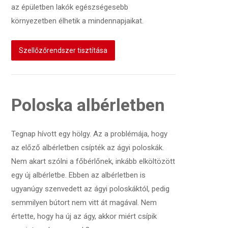
az épületben lakók egészségesebb
környezetben élhetik a mindennapjaikat.
Szellőzőrendszer tisztítása
Poloska albérletben
Tegnap hívott egy hölgy. Az a problémája, hogy
az előző albérletben csípték az ágyi poloskák.
Nem akart szólni a főbérlőnek, inkább elköltözött
egy új albérletbe. Ebben az albérletben is
ugyanúgy szenvedett az ágyi poloskáktól, pedig
semmilyen bútort nem vitt át magával. Nem
értette, hogy ha új az ágy, akkor miért csípik