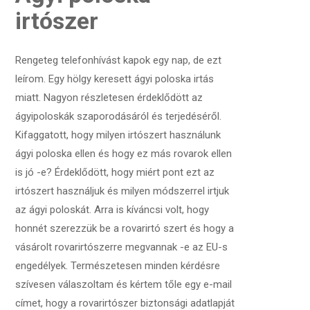
irtószer
Rengeteg telefonhívást kapok egy nap, de ezt
leírom. Egy hölgy keresett ágyi poloska irtás
miatt. Nagyon részletesen érdeklődött az
ágyipoloskák szaporodásáról és terjedéséről.
Kifaggatott, hogy milyen irtószert használunk
ágyi poloska ellen és hogy ez más rovarok ellen
is jó -e? Érdeklődött, hogy miért pont ezt az
irtószert használjuk és milyen módszerrel irtjuk
az ágyi poloskát. Arra is kíváncsi volt, hogy
honnét szerezzük be a rovarirtó szert és hogy a
vásárolt rovarirtószerre megvannak -e az EU-s
engedélyek. Természetesen minden kérdésre
szívesen válaszoltam és kértem tőle egy e-mail
címet, hogy a rovarirtószer biztonsági adatlapját