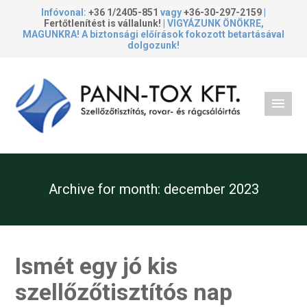
Infóvonal:
+36 1/2405-851
vagy
+36-30-297-2159
|
Fertőtlenítést is vállalunk!
| VIGYÁZUNK ÖNÖKRE,
MAGUNKRA! A biztonsági előírások fokozott betartásával
dolgozunk!
Archive for month:
december 2023
Ismét egy jó kis
szellőzőtisztítós nap