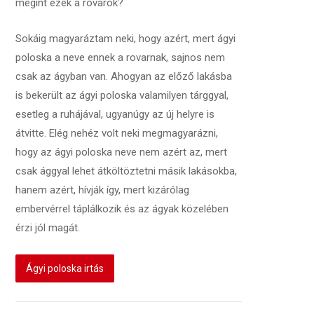
megint ezek a rovarok?
Sokáig magyaráztam neki, hogy azért, mert ágyi
poloska a neve ennek a rovarnak, sajnos nem
csak az ágyban van. Ahogyan az előző lakásba
is bekerült az ágyi poloska valamilyen tárggyal,
esetleg a ruhájával, ugyanúgy az új helyre is
átvitte. Elég nehéz volt neki megmagyarázni,
hogy az ágyi poloska neve nem azért az, mert
csak ággyal lehet átköltöztetni másik lakásokba,
hanem azért, hívják így, mert kizárólag
embervérrel táplálkozik és az ágyak közelében
érzi jól magát.
Ágyi poloska irtás