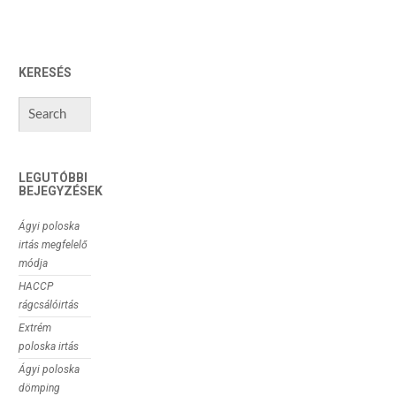
KERESÉS
LEGUTÓBBI
BEJEGYZÉSEK
Ágyi poloska
irtás megfelelő
módja
HACCP
rágcsálóirtás
Extrém
poloska irtás
Ágyi poloska
dömping