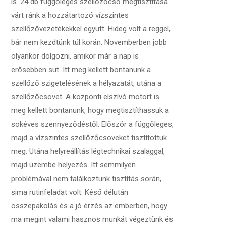
is. 24 db függőleges szellőzőcső megtisztítása
várt ránk a hozzátartozó vízszintes
szellőzővezetékekkel együtt. Hideg volt a reggel,
bár nem kezdtünk túl korán. Novemberben jobb
olyankor dolgozni, amikor már a nap is
erősebben süt. Itt meg kellett bontanunk a
szellőző szigetelésének a hélyazatát, utána a
szellőzőcsövet. A központi elszívó motort is
meg kellett bontanunk, hogy megtisztíthassuk a
sokéves szennyeződéstől. Először a függőleges,
majd a vízszintes szellőzőcsöveket tisztítottuk
meg. Utána helyreállítás légtechnikai szalaggal,
majd üzembe helyezés. Itt semmilyen
problémával nem találkoztunk tisztítás során,
sima rutinfeladat volt. Késő délután
összepakolás és a jó érzés az emberben, hogy
ma megint valami hasznos munkát végeztünk és