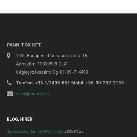
PANN-TOX KFT.
1039 Budapest, Pünkösdfürdő u. 16.
Adószám: 13010999-2-41
Cégjegyzékszám: Cg. 01-09-714493
Telefon: +36 1/2405-851 Mobil: +36-30-297-2159
info@panntox.hu
BLOG, HÍREK
Ágyi poloska irtás megfelelő módja
2025.01.25.