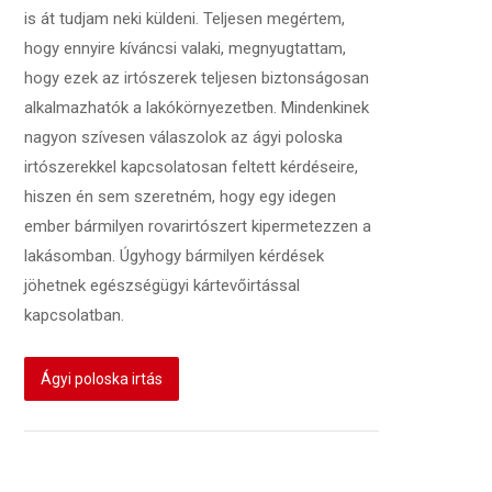
is át tudjam neki küldeni. Teljesen megértem,
hogy ennyire kíváncsi valaki, megnyugtattam,
hogy ezek az irtószerek teljesen biztonságosan
alkalmazhatók a lakókörnyezetben. Mindenkinek
nagyon szívesen válaszolok az ágyi poloska
irtószerekkel kapcsolatosan feltett kérdéseire,
hiszen én sem szeretném, hogy egy idegen
ember bármilyen rovarirtószert kipermetezzen a
lakásomban. Úgyhogy bármilyen kérdések
jöhetnek egészségügyi kártevőirtással
kapcsolatban.
Ágyi poloska irtás