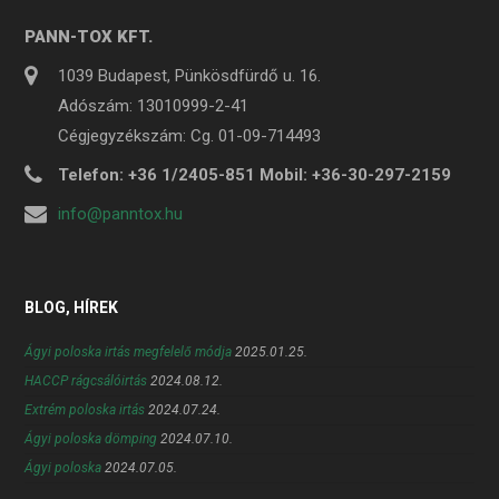
PANN-TOX KFT.
1039 Budapest, Pünkösdfürdő u. 16.
Adószám: 13010999-2-41
Cégjegyzékszám: Cg. 01-09-714493
Telefon: +36 1/2405-851 Mobil: +36-30-297-2159
info@panntox.hu
BLOG, HÍREK
Ágyi poloska irtás megfelelő módja
2025.01.25.
HACCP rágcsálóirtás
2024.08.12.
Extrém poloska irtás
2024.07.24.
Ágyi poloska dömping
2024.07.10.
Ágyi poloska
2024.07.05.