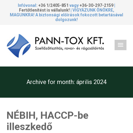
Infóvonal:
+36 1/2405-851
vagy
+36-30-297-2159
|
Fertőtlenítést is vállalunk!
| VIGYÁZUNK ÖNÖKRE,
MAGUNKRA! A biztonsági előírások fokozott betartásával
dolgozunk!
Archive for month:
április 2024
NÉBIH, HACCP-be
illeszkedő