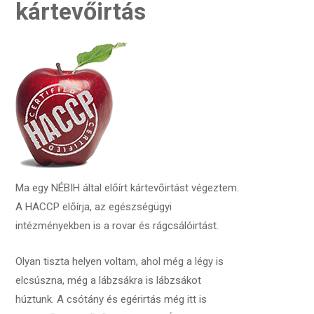
kártevőirtás
Ma egy NÉBIH által előírt kártevőirtást végeztem.
A HACCP előírja, az egészségügyi
intézményekben is a rovar és rágcsálóirtást.
Olyan tiszta helyen voltam, ahol még a légy is
elcsúszna, még a lábzsákra is lábzsákot
húztunk. A csótány és egérirtás még itt is