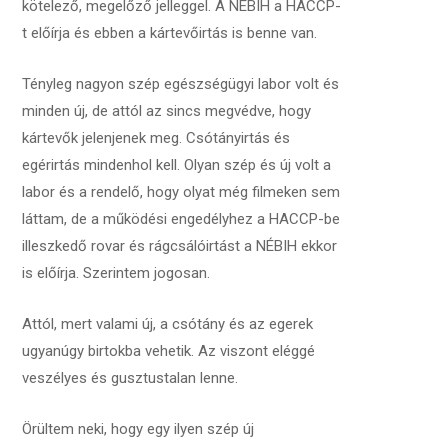
kötelező, megelőző jelleggel. A NÉBIH a HACCP-
t előírja és ebben a kártevőirtás is benne van.
Tényleg nagyon szép egészségügyi labor volt és
minden új, de attól az sincs megvédve, hogy
kártevők jelenjenek meg. Csótányirtás és
egérirtás mindenhol kell. Olyan szép és új volt a
labor és a rendelő, hogy olyat még filmeken sem
láttam, de a működési engedélyhez a HACCP-be
illeszkedő rovar és rágcsálóirtást a NÉBIH ekkor
is előírja. Szerintem jogosan.
Attól, mert valami új, a csótány és az egerek
ugyanúgy birtokba vehetik. Az viszont eléggé
veszélyes és gusztustalan lenne.
Örültem neki, hogy egy ilyen szép új