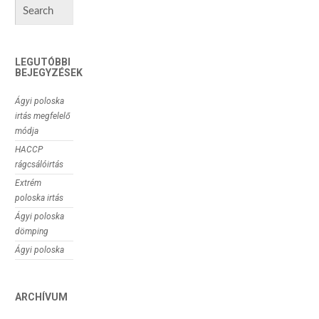
LEGUTÓBBI
BEJEGYZÉSEK
Ágyi poloska
irtás megfelelő
módja
HACCP
rágcsálóirtás
Extrém
poloska irtás
Ágyi poloska
dömping
Ágyi poloska
ARCHÍVUM